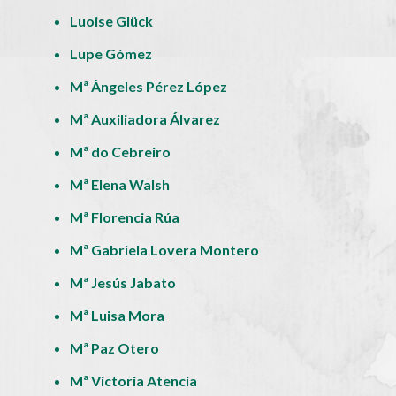
Luoise Glück
Lupe Gómez
Mª Ángeles Pérez López
Mª Auxiliadora Álvarez
Mª do Cebreiro
Mª Elena Walsh
Mª Florencia Rúa
Mª Gabriela Lovera Montero
Mª Jesús Jabato
Mª Luisa Mora
Mª Paz Otero
Mª Victoria Atencia