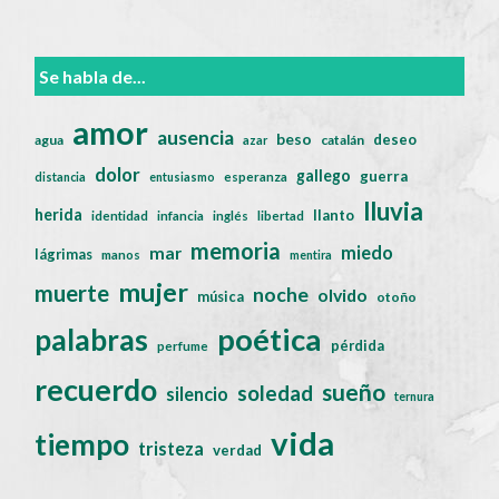
Se habla de...
amor
ausencia
beso
deseo
agua
catalán
azar
dolor
gallego
guerra
distancia
entusiasmo
esperanza
lluvia
herida
llanto
identidad
infancia
inglés
libertad
memoria
miedo
mar
lágrimas
manos
mentira
mujer
muerte
noche
olvido
música
otoño
poética
palabras
pérdida
perfume
recuerdo
sueño
soledad
silencio
ternura
vida
tiempo
tristeza
verdad