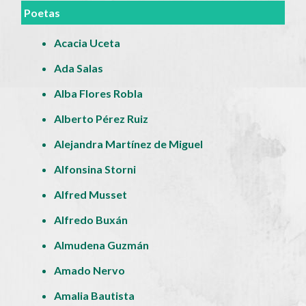
Poetas
Acacia Uceta
Ada Salas
Alba Flores Robla
Alberto Pérez Ruiz
Alejandra Martínez de Miguel
Alfonsina Storni
Alfred Musset
Alfredo Buxán
Almudena Guzmán
Amado Nervo
Amalia Bautista