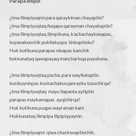
Parapa limpin
¿Ima llimpiyuqmi para qaraykiman chayaptin?
¿Ima llimpiyuqtaq ñuqapa qarayman chayakuptin?
¿Ima llimpiyuqtaq llimpikuna, k’achachaykunapas,
kuyanakunchik pukllakuspa tinkuptinku?
Huk kutikuna parapas ninapas kanchik
hukkunataq qawapayaq mancharisqa puyukuna.
¿Ima llimpiyuqtaq pacha, para wayllukuptin,
kusikuyninpas kuskachakusqanrayku tusuchirqa?
¿Ima llimpiyuqtaq mayu llapanta aytiptin
parapas maykamapas ayqichirqa?
Huk kutikuna puqpu wayraman kani
Hukkunataq llimpipa llipipiqyaynin.
¿Ima llimpiyuqmi qiwa chaskiwaptinchik,