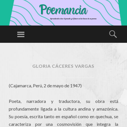
P
O
Menú
Busc
E
Aprendiendo
M
a leer el
SALTAR
A
AL
pasado y el
N
CONTENIDO
futuro en las
GLORIA CÁCERES VARGAS
CI
líneas de un
A
poema
(Cajamarca, Perú, 2 de mayo de 1947)
Poeta, narradora y traductora, su obra está
profundamente ligada a la cultura andina y amazónica.
Su poesía, escrita tanto en español como en quechua, se
caracteriza por una cosmovisión que integra la