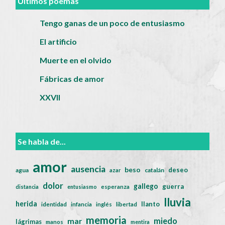
Últimos poemas
Tengo ganas de un poco de entusiasmo
El artificio
Muerte en el olvido
Fábricas de amor
XXVII
Se habla de...
amor
ausencia
beso
deseo
agua
catalán
azar
dolor
gallego
guerra
distancia
entusiasmo
esperanza
lluvia
herida
llanto
identidad
infancia
inglés
libertad
memoria
miedo
mar
lágrimas
manos
mentira