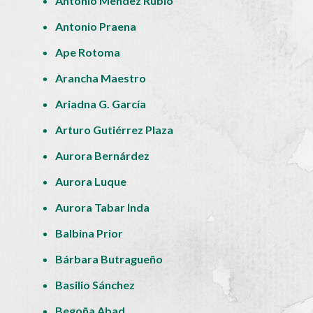
Antonio Méndez Rubio
Antonio Praena
Ape Rotoma
Arancha Maestro
Ariadna G. García
Arturo Gutiérrez Plaza
Aurora Bernárdez
Aurora Luque
Aurora Tabar Inda
Balbina Prior
Bárbara Butragueño
Basilio Sánchez
Begoña Abad