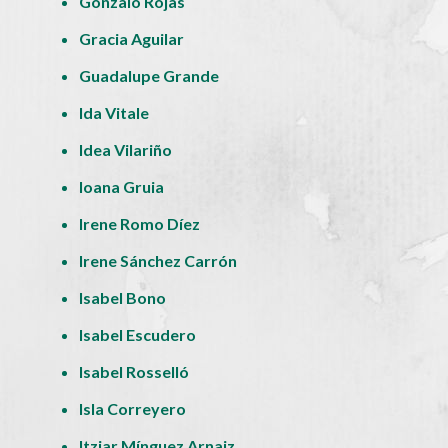
Gonzalo Rojas
Gracia Aguilar
Guadalupe Grande
Ida Vitale
Idea Vilariño
Ioana Gruia
Irene Romo Díez
Irene Sánchez Carrón
Isabel Bono
Isabel Escudero
Isabel Rosselló
Isla Correyero
Itziar Mínguez Arnaiz