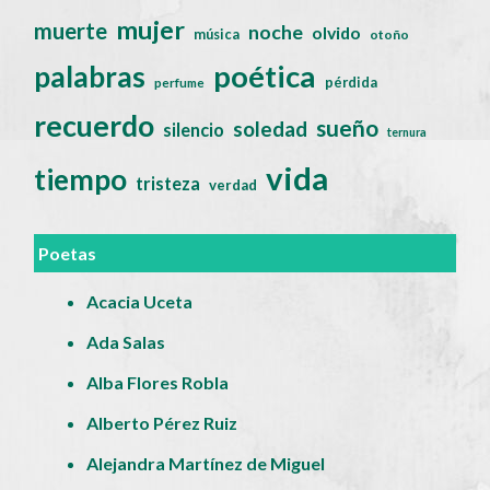
mujer
muerte
noche
olvido
música
otoño
poética
palabras
pérdida
perfume
recuerdo
sueño
soledad
silencio
ternura
vida
tiempo
tristeza
verdad
Poetas
Acacia Uceta
Ada Salas
Alba Flores Robla
Alberto Pérez Ruiz
Alejandra Martínez de Miguel