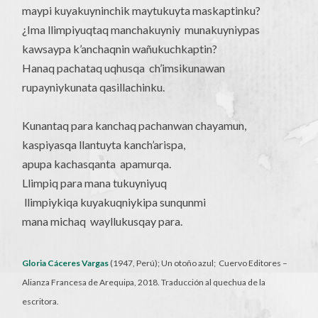
maypi kuyakuyninchik maytukuyta maskaptinku?
¿Ima llimpiyuqtaq manchakuyniy munakuyniypas
kawsaypa k’anchaqnin wañukuchkaptin?
Hanaq pachataq uqhusqa ch’imsikunawan
rupayniykunata qasillachinku.
Kunantaq para kanchaq pachanwan chayamun,
kaspiyasqa llantuyta kanch’arispa,
apupa kachasqanta apamurqa.
Llimpiq para mana tukuyniyuq
llimpiykiqa kuyakuqniykipa sunqunmi
mana michaq wayllukusqay para.
Gloria Cáceres Vargas
(1947, Perú); Un otoño azul; Cuervo Editores –
Alianza Francesa de Arequipa, 2018. Traducción al quechua de la
escritora.