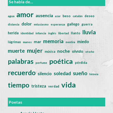
Se habla de...
amor
ausencia
beso
deseo
agua
catalán
azar
dolor
gallego
guerra
distancia
entusiasmo
esperanza
lluvia
herida
llanto
identidad
infancia
inglés
libertad
memoria
miedo
mar
lágrimas
manos
mentira
mujer
muerte
noche
olvido
música
otoño
poética
palabras
pérdida
perfume
recuerdo
sueño
soledad
silencio
ternura
vida
tiempo
tristeza
verdad
Poetas