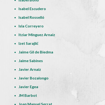
Isabel Escudero
Isabel Rosselló
Isla Correyero
Itziar Mínguez Arnaiz
Izet Sarajlić
Jaime Gil de Biedma
Jaime Sabines
Javier Arnaiz
Javier Bozalongo
Javier Egea
JM Barbot
Joan Manuel Serrat