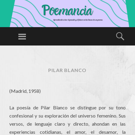
P
O
Menú
Busc
E
Aprendiendo
M
a leer el
SALTAR
A
AL
pasado y el
N
CONTENIDO
futuro en las
PILAR BLANCO
CI
líneas de un
A
poema
(Madrid, 1958)
La poesía de Pilar Blanco se distingue por su tono
confesional y su exploración del universo femenino. Sus
versos, de lenguaje claro y directo, ahondan en las
experiencias cotidianas, el amor, el desamor, la