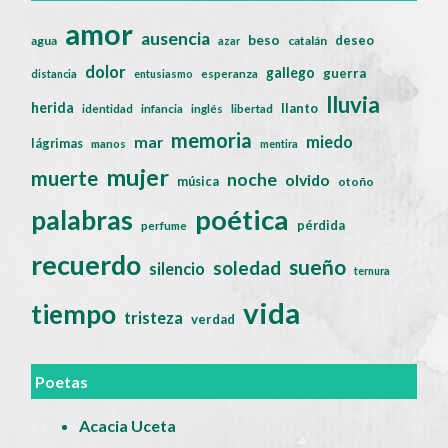
amor
ausencia
beso
deseo
agua
catalán
azar
dolor
gallego
guerra
distancia
entusiasmo
esperanza
lluvia
herida
llanto
identidad
infancia
inglés
libertad
memoria
miedo
mar
lágrimas
manos
mentira
mujer
muerte
noche
olvido
música
otoño
poética
palabras
pérdida
perfume
recuerdo
sueño
soledad
silencio
ternura
vida
tiempo
tristeza
verdad
Poetas
Acacia Uceta