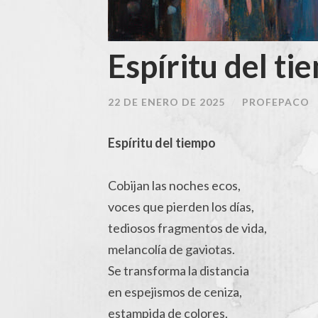
Espíritu del t
22 DE ENERO DE 2025
/
PROFEPACO
Espíritu del tiempo
Cobijan las noches ecos,
voces que pierden los días,
tediosos fragmentos de vida,
melancolía de gaviotas.
Se transforma la distancia
en espejismos de ceniza,
estampida de colores,