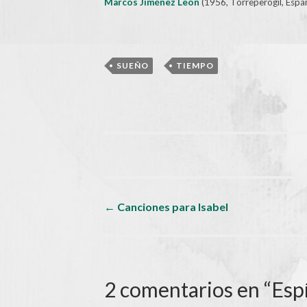
Marcos Jiménez León
(1956, Torreperogil, Espa
,
SUEÑO
TIEMPO
Navegador
←
Canciones para Isabel
de
artículos
2 comentarios en “
Esp