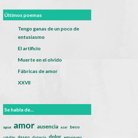
Últimos poemas
Tengo ganas de un poco de
entusiasmo
El artificio
Muerte en el olvido
Fábricas de amor
XXVII
Se habla de...
amor
ausencia
beso
agua
azar
dolor
deseo
catalán
distancia
entusiasmo