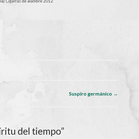
ña) Cigarras de alambre 2012
Suspiro germánico
→
íritu del tiempo
”