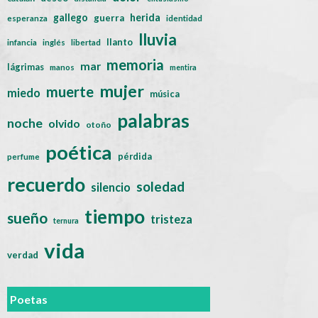
gallego
herida
guerra
esperanza
identidad
lluvia
llanto
infancia
inglés
libertad
memoria
mar
lágrimas
manos
mentira
mujer
muerte
miedo
música
palabras
noche
olvido
otoño
poética
pérdida
perfume
recuerdo
soledad
silencio
tiempo
sueño
tristeza
ternura
vida
verdad
Poetas