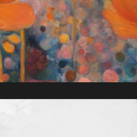
PO
Aprendiendo
EM
a leer el
AN
pasado y el
futuro en las
CIA
líneas de un
poema