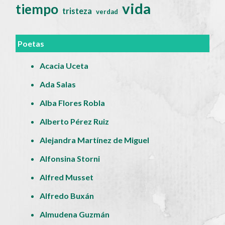
vida
tiempo
tristeza
verdad
Poetas
Acacia Uceta
Ada Salas
Alba Flores Robla
Alberto Pérez Ruiz
Alejandra Martínez de Miguel
Alfonsina Storni
Alfred Musset
Alfredo Buxán
Almudena Guzmán