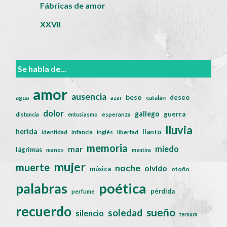
Fábricas de amor
XXVII
Se habla de...
amor
ausencia
beso
deseo
agua
catalán
azar
dolor
gallego
guerra
distancia
entusiasmo
esperanza
lluvia
herida
llanto
identidad
infancia
inglés
libertad
memoria
miedo
mar
lágrimas
manos
mentira
mujer
muerte
noche
olvido
música
otoño
poética
palabras
pérdida
perfume
recuerdo
sueño
soledad
silencio
ternura