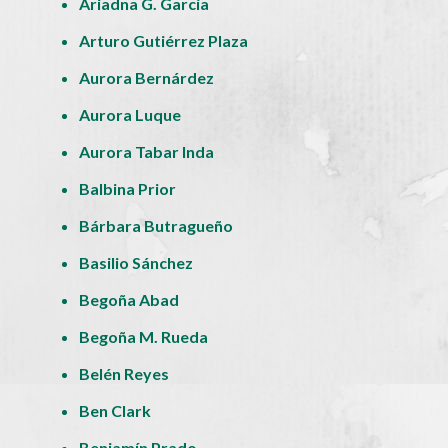
Ariadna G. García
Arturo Gutiérrez Plaza
Aurora Bernárdez
Aurora Luque
Aurora Tabar Inda
Balbina Prior
Bárbara Butragueño
Basilio Sánchez
Begoña Abad
Begoña M. Rueda
Belén Reyes
Ben Clark
Benjamín Prado