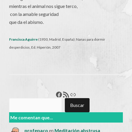
mientras el animal nos sigue terco,
con la amable seguridad
que da el abismo.
Francisca Aguirre
(1930, Madrid, España); Nanas para dormir
desperdicios, Ed. Hiperión, 2007
Francisco Pérez
Feed RSS
Enlace
Buscar
Buscar
Me comentan que...
profepaco
en
Meditación abstrusa