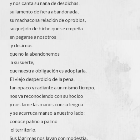
y nos canta su nana de desdichas,
su lamento de fiera abandonada,
su machacona relación de oprobios,
su quejido de bicho que se empeña
en pegarse a nosotros
y decirnos
que no la abandonemos
a su suerte,
que nuestra obligación es adoptarla.
El viejo desperdicio de la pena,
tan opaco y radiante a un mismo tiempo,
nos va reconociendo con su hocico
y nos lame las manos con su lengua
y se acurruca manso a nuestro lado:
conoce palmo a palmo
el territorio.
Sus lágrimas nos lavan con modestia,