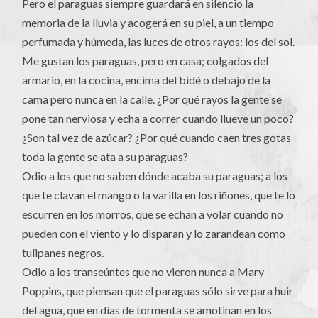
Pero el paraguas siempre guardará en silencio la
memoria de la lluvia y acogerá en su piel, a un tiempo
perfumada y húmeda, las luces de otros rayos: los del sol.
Me gustan los paraguas, pero en casa; colgados del
armario, en la cocina, encima del bidé o debajo de la
cama pero nunca en la calle. ¿Por qué rayos la gente se
pone tan nerviosa y echa a correr cuando llueve un poco?
¿Son tal vez de azúcar? ¿Por qué cuando caen tres gotas
toda la gente se ata a su paraguas?
Odio a los que no saben dónde acaba su paraguas; a los
que te clavan el mango o la varilla en los riñones, que te lo
escurren en los morros, que se echan a volar cuando no
pueden con el viento y lo disparan y lo zarandean como
tulipanes negros.
Odio a los transeúntes que no vieron nunca a Mary
Poppins, que piensan que el paraguas sólo sirve para huir
del agua, que en días de tormenta se amotinan en los