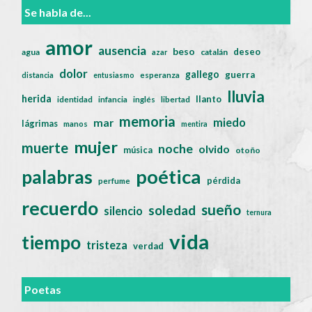
Se habla de...
amor
ausencia
beso
deseo
agua
catalán
azar
dolor
gallego
guerra
distancia
entusiasmo
esperanza
lluvia
herida
llanto
identidad
infancia
inglés
libertad
memoria
miedo
mar
lágrimas
manos
mentira
mujer
muerte
noche
olvido
música
otoño
poética
palabras
pérdida
perfume
recuerdo
sueño
soledad
silencio
ternura
vida
tiempo
tristeza
verdad
Poetas