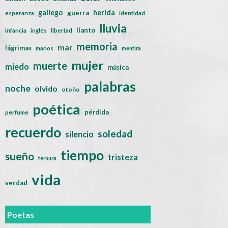
gallego
herida
guerra
esperanza
identidad
lluvia
llanto
infancia
inglés
libertad
memoria
mar
lágrimas
manos
mentira
mujer
muerte
miedo
música
palabras
noche
olvido
otoño
poética
pérdida
perfume
recuerdo
soledad
silencio
tiempo
sueño
tristeza
ternura
vida
verdad
Poetas