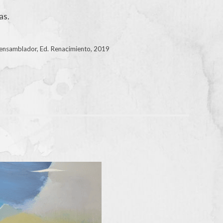
as.
 ensamblador, Ed. Renacimiento, 2019