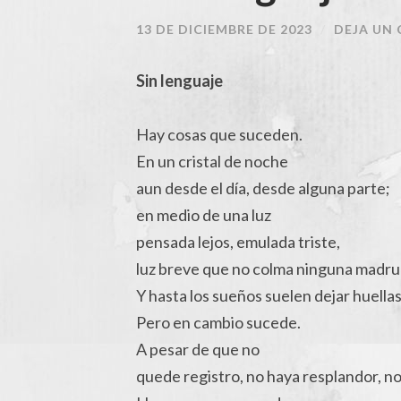
13 DE DICIEMBRE DE 2023
/
DEJA UN
Sin lenguaje
Hay cosas que suceden.
En un cristal de noche
aun desde el día, desde alguna parte;
en medio de una luz
pensada lejos, emulada triste,
luz breve que no colma ninguna madru
Y hasta los sueños suelen dejar huellas
Pero en cambio sucede.
A pesar de que no
quede registro, no haya resplandor, no