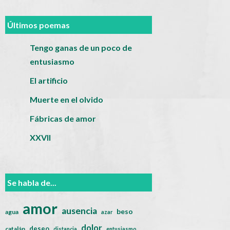
Últimos poemas
Tengo ganas de un poco de
entusiasmo
El artificio
Muerte en el olvido
Fábricas de amor
XXVII
Se habla de...
amor
ausencia
beso
agua
azar
dolor
deseo
catalán
distancia
entusiasmo