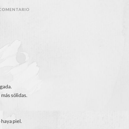
 COMENTARIO
gada.
 más sólidas.
 haya piel.