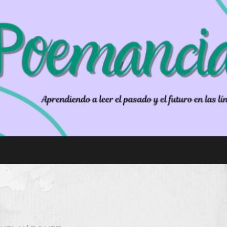
PO
Aprendiendo
EM
a leer el
AN
pasado y el
futuro en las
CIA
líneas de un
poema