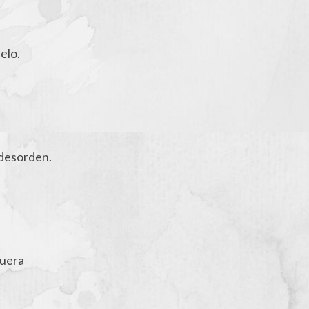
elo.
 desorden.
fuera