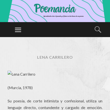
P
O
Menú
Busc
E
Aprendiendo
M
a leer el
SALTAR
A
AL
pasado y el
N
CONTENIDO
futuro en las
LENA CARRILERO
CI
líneas de un
A
poema
(Murcia, 1978)
Su poesía, de corte intimista y confesional, utiliza un
lenguaje directo, contundente y cargado de emoción.