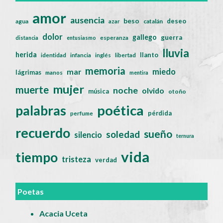
amor
ausencia
beso
deseo
agua
catalán
azar
dolor
gallego
guerra
distancia
entusiasmo
esperanza
lluvia
herida
llanto
identidad
infancia
inglés
libertad
memoria
miedo
mar
lágrimas
manos
mentira
mujer
muerte
noche
olvido
música
otoño
poética
palabras
pérdida
perfume
recuerdo
sueño
soledad
silencio
ternura
vida
tiempo
tristeza
verdad
Poetas
Acacia Uceta