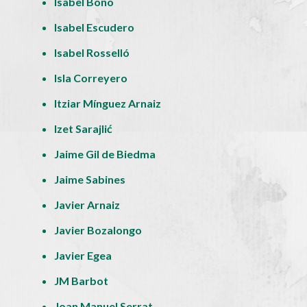
Isabel Bono
Isabel Escudero
Isabel Rosselló
Isla Correyero
Itziar Mínguez Arnaiz
Izet Sarajlić
Jaime Gil de Biedma
Jaime Sabines
Javier Arnaiz
Javier Bozalongo
Javier Egea
JM Barbot
Joan Manuel Serrat