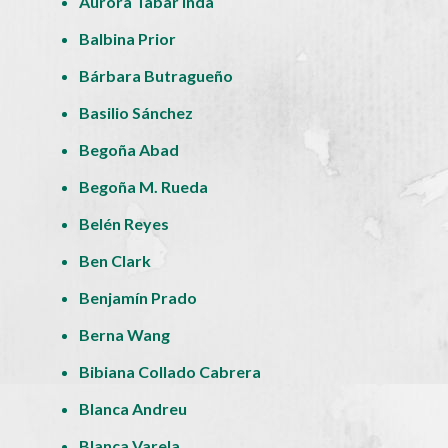
Aurora Tabar Inda
Balbina Prior
Bárbara Butragueño
Basilio Sánchez
Begoña Abad
Begoña M. Rueda
Belén Reyes
Ben Clark
Benjamín Prado
Berna Wang
Bibiana Collado Cabrera
Blanca Andreu
Blanca Varela