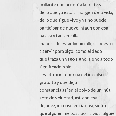
brillante que acentúa la tristeza
de lo que ya está al margen de la vida,
de lo que sigue vivo y ya no puede
participar de nuevo, ni aun con esa
pasiva y tan sencilla
manera de estar limpio allí, dispuesto
a servir para algo; como el dedo
que traza un vago signo, ajeno a todo
significado, sólo
llevado por la inercia del impulso
gratuito y que deja
constancia así en el polvo de un inútil
acto de voluntad, así, con esa
dejadez, inconsciencia casi, siento
que alguien me pasa por la vida, alguie