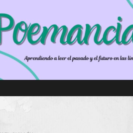
PO
Aprendiendo
EM
a leer el
AN
pasado y el
futuro en las
CIA
líneas de un
poema