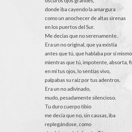
oscuros ojos grandes,
donde iba cayendo la amargura
como un anochecer de altas sirenas
en los puertos del Sur.
Me decías que no serenamente.
Era un no original, que ya existía
antes que tú, que hablaba por sí mismo
mientras que tú, impotente, absorta, fi
en mí tus ojos, lo sentías vivo,
palpabas su raíz por tus adentros.
Era un no adivinado,
mudo, pesadamente silencioso.
Tu duro cuerpo tibio
me decía que no, sin causas, iba
replegándose, como