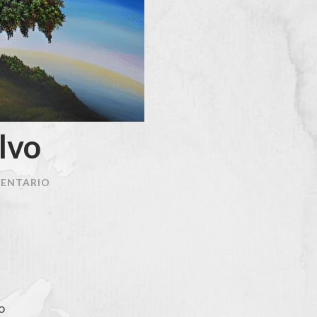
lvo
MENTARIO
o