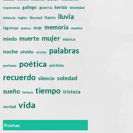
gallego
herida
guerra
esperanza
identidad
lluvia
llanto
infancia
inglés
libertad
memoria
mar
lágrimas
manos
mentira
mujer
muerte
miedo
música
palabras
noche
olvido
otoño
poética
pérdida
perfume
recuerdo
soledad
silencio
tiempo
sueño
tristeza
ternura
vida
verdad
Poetas