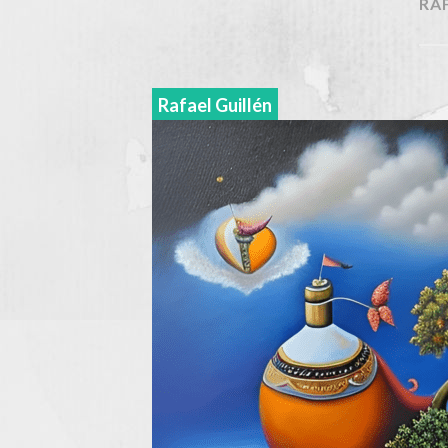
RA
Rafael Guillén