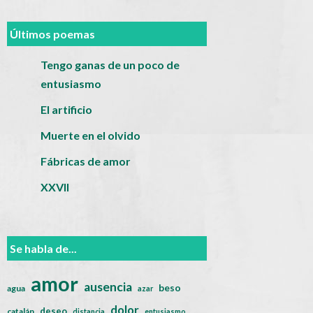
Últimos poemas
Tengo ganas de un poco de
entusiasmo
El artificio
Muerte en el olvido
Fábricas de amor
XXVII
Se habla de...
amor
ausencia
beso
agua
azar
dolor
deseo
catalán
distancia
entusiasmo