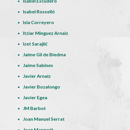
Isabel Escudero
Isabel Rosselló
Isla Correyero
Itziar Mínguez Arnaiz
Izet Sarajlić
Jaime Gil de Biedma
Jaime Sabines
Javier Arnaiz
Javier Bozalongo
Javier Egea
JM Barbot
Joan Manuel Serrat
Joan Margarit