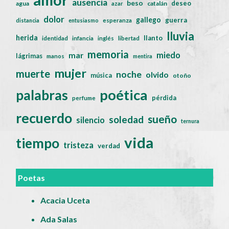
ausencia
beso
deseo
agua
catalán
azar
dolor
gallego
guerra
distancia
entusiasmo
esperanza
lluvia
herida
llanto
identidad
infancia
inglés
libertad
memoria
miedo
mar
lágrimas
manos
mentira
mujer
muerte
noche
olvido
música
otoño
poética
palabras
pérdida
perfume
recuerdo
sueño
soledad
silencio
ternura
vida
tiempo
tristeza
verdad
Poetas
Acacia Uceta
Ada Salas