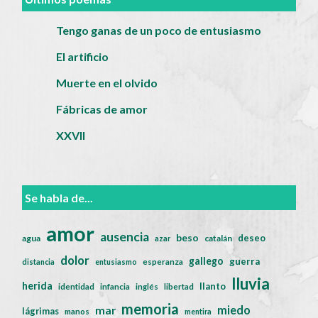
Tengo ganas de un poco de entusiasmo
El artificio
Muerte en el olvido
Fábricas de amor
XXVII
Se habla de...
amor
ausencia
beso
deseo
agua
catalán
azar
dolor
gallego
guerra
distancia
entusiasmo
esperanza
lluvia
herida
llanto
identidad
infancia
inglés
libertad
memoria
miedo
mar
lágrimas
manos
mentira