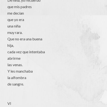
De niña, yo recuerdo
que mis padres
me decían
que yo era
una niña
muy rara.
Que no era una buena
hija,
cada vez que intentaba
abrirme
las venas.
Y les manchaba
la alfombra
de sangre.
VI