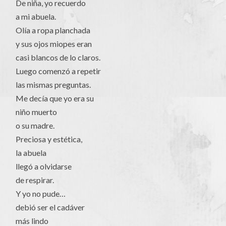
De niña, yo recuerdo
a mi abuela.
Olía a ropa planchada
y sus ojos miopes eran
casi blancos de lo claros.
Luego comenzó a repetir
las mismas preguntas.
Me decía que yo era su
niño muerto
o su madre.
Preciosa y estética,
la abuela
llegó a olvidarse
de respirar.
Y yo no pude…
debió ser el cadáver
más lindo