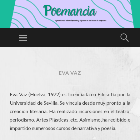
P
O
Menú
Busc
E
Aprendiendo
M
a leer el
SALTAR
A
AL
pasado y el
N
CONTENIDO
futuro en las
EVA VAZ
CI
líneas de un
A
poema
Eva Vaz (Huelva, 1972) es licenciada en Filosofía por la
Universidad de Sevilla. Se vincula desde muy pronto a la
creación literaria. Ha realizado incursiones en el teatro,
periodismo, Artes Plásticas, etc. Asimismo, ha recibido e
impartido numerosos cursos de narrativa y poesía.