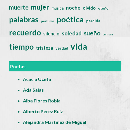
mujer
muerte
noche
olvido
música
otoño
poética
palabras
pérdida
perfume
recuerdo
sueño
soledad
silencio
ternura
vida
tiempo
tristeza
verdad
Poetas
Acacia Uceta
Ada Salas
Alba Flores Robla
Alberto Pérez Ruiz
Alejandra Martínez de Miguel