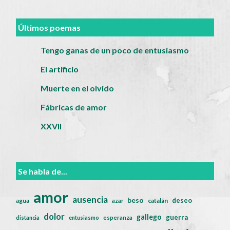
Últimos poemas
Tengo ganas de un poco de entusiasmo
El artificio
Muerte en el olvido
Fábricas de amor
XXVII
Se habla de...
amor
ausencia
beso
deseo
agua
catalán
azar
dolor
gallego
guerra
distancia
entusiasmo
esperanza