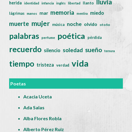
lluvia
herida
llanto
identidad
infancia
inglés
libertad
memoria
miedo
mar
lágrimas
manos
mentira
mujer
muerte
noche
olvido
música
otoño
poética
palabras
pérdida
perfume
recuerdo
sueño
soledad
silencio
ternura
vida
tiempo
tristeza
verdad
Poetas
Acacia Uceta
Ada Salas
Alba Flores Robla
Alberto Pérez Ruiz