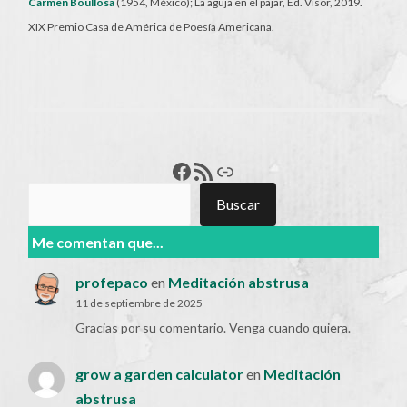
Carmen Boullosa
(1954, México); La aguja en el pajar, Ed. Visor, 2019.
XIX Premio Casa de América de Poesía Americana.
Francisco Pérez
Feed RSS
Enlace
Buscar
Buscar
Me comentan que...
profepaco
en
Meditación abstrusa
11 de septiembre de 2025
Gracias por su comentario. Venga cuando quiera.
grow a garden calculator
en
Meditación
abstrusa