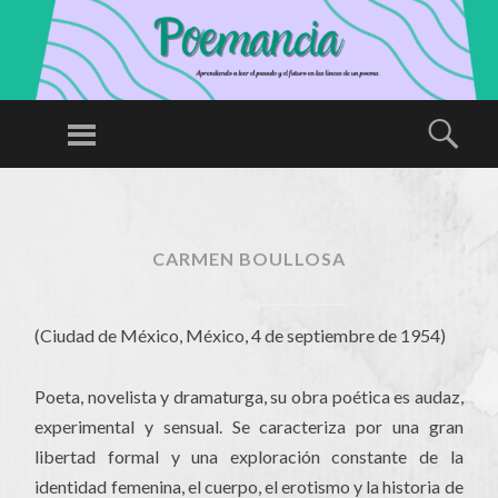
P
O
Menú
Busc
E
Aprendiendo
M
a leer el
SALTAR
A
AL
pasado y el
N
CONTENIDO
futuro en las
CARMEN BOULLOSA
CI
líneas de un
A
poema
(Ciudad de México, México, 4 de septiembre de 1954)
Poeta, novelista y dramaturga, su obra poética es audaz,
experimental y sensual. Se caracteriza por una gran
libertad formal y una exploración constante de la
identidad femenina, el cuerpo, el erotismo y la historia de