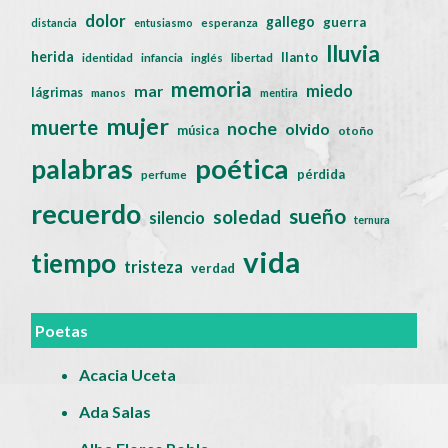
dolor
gallego
guerra
distancia
entusiasmo
esperanza
lluvia
herida
llanto
identidad
infancia
inglés
libertad
memoria
miedo
mar
lágrimas
manos
mentira
mujer
muerte
noche
olvido
música
otoño
poética
palabras
pérdida
perfume
recuerdo
sueño
soledad
silencio
ternura
vida
tiempo
tristeza
verdad
Poetas
Acacia Uceta
Ada Salas