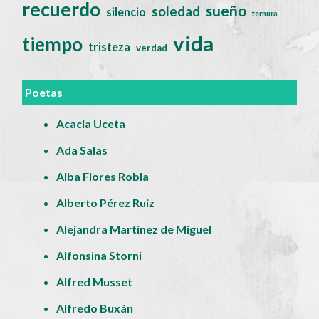
recuerdo
sueño
soledad
silencio
ternura
vida
tiempo
tristeza
verdad
Poetas
Acacia Uceta
Ada Salas
Alba Flores Robla
Alberto Pérez Ruiz
Alejandra Martínez de Miguel
Alfonsina Storni
Alfred Musset
Alfredo Buxán