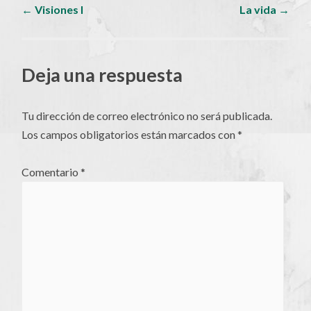
Navegador
←
Visiones I
La vida
→
de
Deja una respuesta
artículos
Tu dirección de correo electrónico no será publicada.
Los campos obligatorios están marcados con
*
Comentario
*