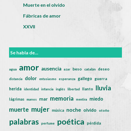
Muerte en el olvido
Fábricas de amor
XXVII
Se habla de...
amor
ausencia
beso
deseo
agua
catalán
azar
dolor
gallego
guerra
distancia
entusiasmo
esperanza
lluvia
herida
llanto
identidad
infancia
inglés
libertad
memoria
miedo
mar
lágrimas
manos
mentira
mujer
muerte
noche
olvido
música
otoño
poética
palabras
pérdida
perfume