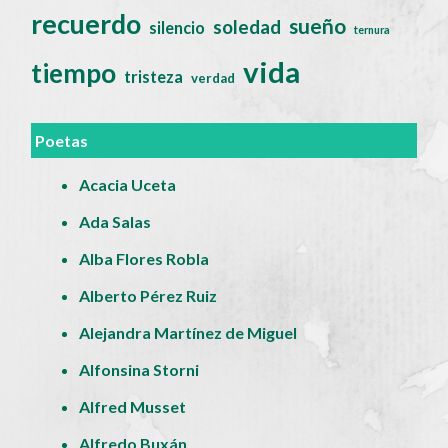
recuerdo
sueño
soledad
silencio
ternura
vida
tiempo
tristeza
verdad
Poetas
Acacia Uceta
Ada Salas
Alba Flores Robla
Alberto Pérez Ruiz
Alejandra Martínez de Miguel
Alfonsina Storni
Alfred Musset
Alfredo Buxán