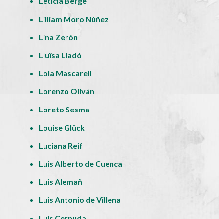
Leticia Bergé
Lilliam Moro Núñez
Lina Zerón
Lluïsa Lladó
Lola Mascarell
Lorenzo Oliván
Loreto Sesma
Louise Glück
Luciana Reif
Luis Alberto de Cuenca
Luis Alemañ
Luis Antonio de Villena
Luis Cernuda