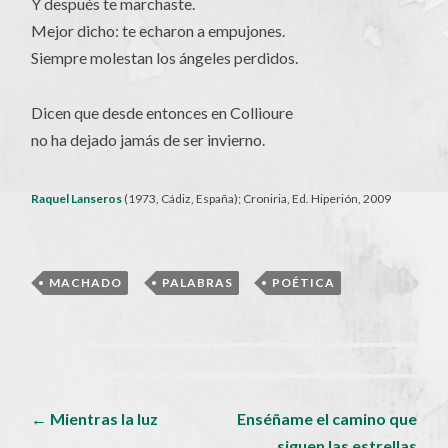
Y después te marchaste.
Mejor dicho: te echaron a empujones.
Siempre molestan los ángeles perdidos.
Dicen que desde entonces en Collioure
no ha dejado jamás de ser invierno.
Raquel Lanseros
(1973, Cádiz, España); Croniria, Ed. Hiperión, 2009
MACHADO
,
PALABRAS
,
POÉTICA
Navegador
←
Mientras la luz
Enséñame el camino que
siguen las estrellas