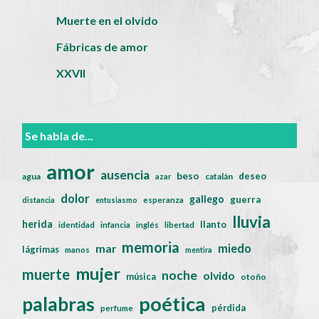
Muerte en el olvido
Fábricas de amor
XXVII
Se habla de...
amor
ausencia
beso
deseo
agua
catalán
azar
dolor
gallego
guerra
distancia
entusiasmo
esperanza
lluvia
herida
llanto
identidad
infancia
inglés
libertad
memoria
miedo
mar
lágrimas
manos
mentira
mujer
muerte
noche
olvido
música
otoño
poética
palabras
pérdida
perfume