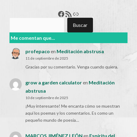
Francisco Pérez
Feed RSS
Enlace
Buscar
Buscar
Me comentan que...
profepaco
en
Meditación abstrusa
11 de septiembre de 2025
Gracias por su comentario. Venga cuando quiera.
grow a garden calculator
en
Meditación
abstrusa
10 de septiembre de 2025
¡Muy interesante! Me encanta cómo se muestran
aquí los poemas y los comentarios. Es como un
pequeño mundo de poesía…
MARCOS JIMÉNEZ LEÓN
en
Espíritu del