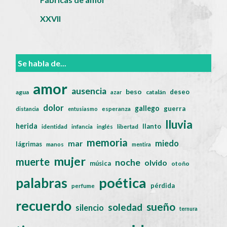
XXVII
Se habla de...
amor
ausencia
beso
deseo
agua
catalán
azar
dolor
gallego
guerra
distancia
entusiasmo
esperanza
lluvia
herida
llanto
identidad
infancia
inglés
libertad
memoria
miedo
mar
lágrimas
manos
mentira
mujer
muerte
noche
olvido
música
otoño
poética
palabras
pérdida
perfume
recuerdo
sueño
soledad
silencio
ternura