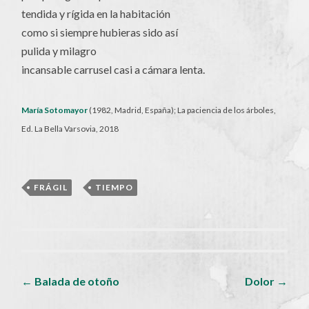
tendida y rígida en la habitación
como si siempre hubieras sido así
pulida y milagro
incansable carrusel casi a cámara lenta.
María Sotomayor
(1982, Madrid, España); La paciencia de los árboles,
Ed. La Bella Varsovia, 2018
FRÁGIL
,
TIEMPO
Navegador
←
Balada de otoño
Dolor
→