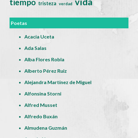
vida
tiempo
tristeza
verdad
Poetas
Acacia Uceta
Ada Salas
Alba Flores Robla
Alberto Pérez Ruiz
Alejandra Martínez de Miguel
Alfonsina Storni
Alfred Musset
Alfredo Buxán
Almudena Guzmán