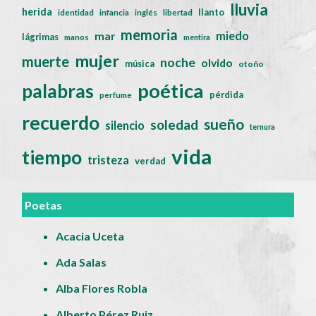
lluvia
herida
llanto
identidad
infancia
inglés
libertad
memoria
miedo
mar
lágrimas
manos
mentira
mujer
muerte
noche
olvido
música
otoño
poética
palabras
pérdida
perfume
recuerdo
sueño
soledad
silencio
ternura
vida
tiempo
tristeza
verdad
Poetas
Acacia Uceta
Ada Salas
Alba Flores Robla
Alberto Pérez Ruiz