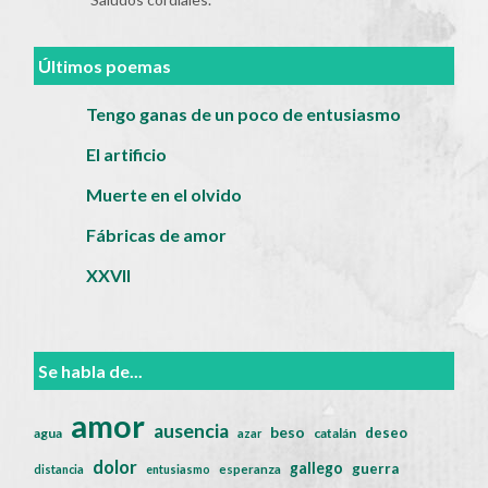
Últimos poemas
Tengo ganas de un poco de entusiasmo
El artificio
Muerte en el olvido
Fábricas de amor
XXVII
Se habla de...
amor
ausencia
beso
deseo
agua
catalán
azar
dolor
gallego
guerra
distancia
entusiasmo
esperanza