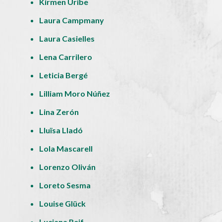
Kirmen Uribe
Laura Campmany
Laura Casielles
Lena Carrilero
Leticia Bergé
Lilliam Moro Núñez
Lina Zerón
Lluïsa Lladó
Lola Mascarell
Lorenzo Oliván
Loreto Sesma
Louise Glück
Luciana Reif