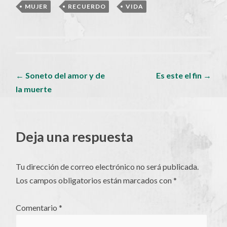
MUJER
,
RECUERDO
,
VIDA
Navegador
←
Soneto del amor y de
Es este el fin
→
la muerte
de
artículos
Deja una respuesta
Tu dirección de correo electrónico no será publicada.
Los campos obligatorios están marcados con
*
Comentario
*