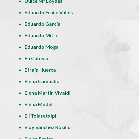
Dulce Mª Loynaz
Eduardo Fraile Vallés
Eduardo García
Eduardo Mitre
Eduardo Moga
Efi Cubero
Efraín Huerta
Elena Camacho
Elena Martín Vivaldi
Elena Medel
Eli Tolaretxipi
Eloy Sánchez Rosillo
Elvira Sastre