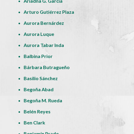
Ariadna G. García
Arturo Gutiérrez Plaza
Aurora Bernárdez
Aurora Luque
Aurora Tabar Inda
Balbina Prior
Bárbara Butragueño
Basilio Sánchez
Begoña Abad
Begoña M. Rueda
Belén Reyes
Ben Clark
Benjamín Prado