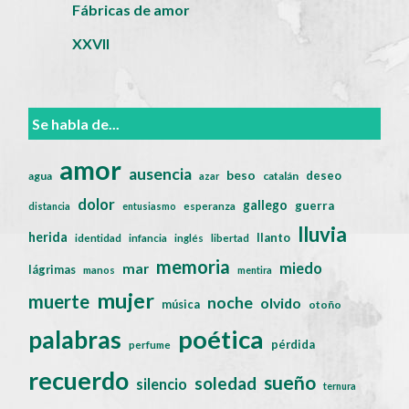
Fábricas de amor
XXVII
Se habla de...
amor
ausencia
beso
deseo
agua
catalán
azar
dolor
gallego
guerra
distancia
entusiasmo
esperanza
lluvia
herida
llanto
identidad
infancia
inglés
libertad
memoria
miedo
mar
lágrimas
manos
mentira
mujer
muerte
noche
olvido
música
otoño
poética
palabras
pérdida
perfume
recuerdo
sueño
soledad
silencio
ternura