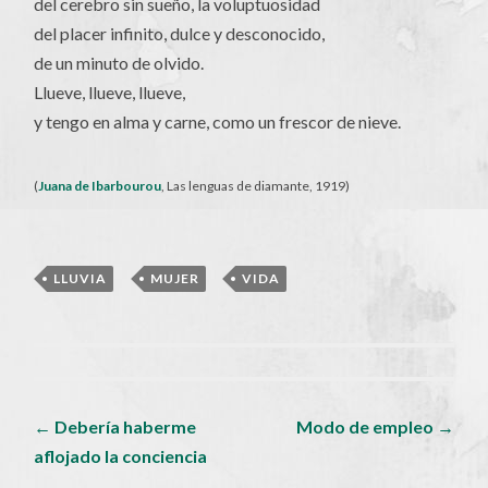
del cerebro sin sueño, la voluptuosidad
del placer infinito, dulce y desconocido,
de un minuto de olvido.
Llueve, llueve, llueve,
y tengo en alma y carne, como un frescor de nieve.
(
Juana de Ibarbourou
, Las lenguas de diamante, 1919)
LLUVIA
,
MUJER
,
VIDA
Navegador
←
Debería haberme
Modo de empleo
→
aflojado la conciencia
de