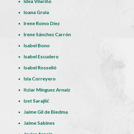
Idea Vilariño
Ioana Gruia
Irene Romo Díez
Irene Sánchez Carrón
Isabel Bono
Isabel Escudero
Isabel Rosselló
Isla Correyero
Itziar Mínguez Arnaiz
Izet Sarajlić
Jaime Gil de Biedma
Jaime Sabines
Javier Arnaiz