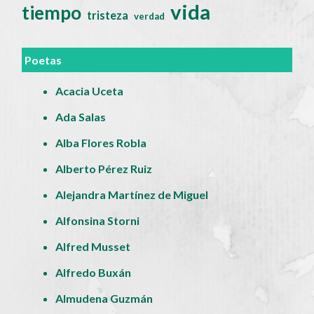
vida
tiempo
tristeza
verdad
Poetas
Acacia Uceta
Ada Salas
Alba Flores Robla
Alberto Pérez Ruiz
Alejandra Martínez de Miguel
Alfonsina Storni
Alfred Musset
Alfredo Buxán
Almudena Guzmán