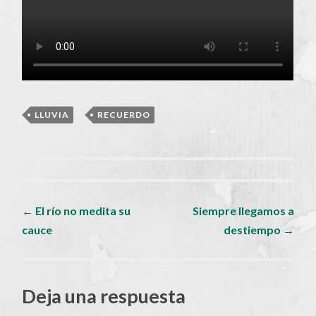
LLUVIA
,
RECUERDO
Navegador
←
El río no medita su
Siempre llegamos a
cauce
destiempo
→
de
artículos
Deja una respuesta