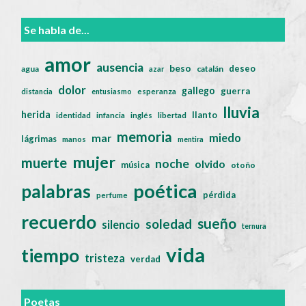
Se habla de...
amor
ausencia
beso
deseo
agua
catalán
azar
dolor
gallego
guerra
distancia
entusiasmo
esperanza
lluvia
herida
llanto
identidad
infancia
inglés
libertad
memoria
miedo
mar
lágrimas
manos
mentira
mujer
muerte
noche
olvido
música
otoño
poética
palabras
pérdida
perfume
recuerdo
sueño
soledad
silencio
ternura
vida
tiempo
tristeza
verdad
Poetas