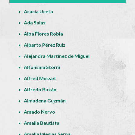
Acacia Uceta
Ada Salas
Alba Flores Robla
Alberto Pérez Ruiz
Alejandra Martínez de Miguel
Alfonsina Storni
Alfred Musset
Alfredo Buxán
Almudena Guzmán
Amado Nervo
Amalia Bautista
Amalia Iglesias Serna