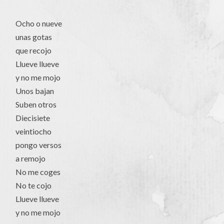
Ocho o nueve
unas gotas
que recojo
Llueve llueve
y no me mojo
Unos bajan
Suben otros
Diecisiete
veintiocho
pongo versos
a remojo
No me coges
No te cojo
Llueve llueve
y no me mojo