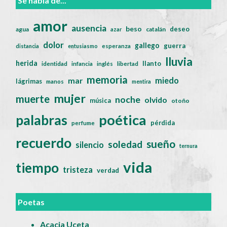
Se habla de...
amor
ausencia
beso
deseo
agua
catalán
azar
dolor
gallego
guerra
distancia
entusiasmo
esperanza
lluvia
herida
llanto
identidad
infancia
inglés
libertad
memoria
miedo
mar
lágrimas
manos
mentira
mujer
muerte
noche
olvido
música
otoño
poética
palabras
pérdida
perfume
recuerdo
sueño
soledad
silencio
ternura
vida
tiempo
tristeza
verdad
Poetas
Acacia Uceta