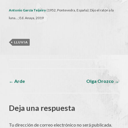
Antonio García Teijeiro
(1952, Pontevedra, España); Dijo el ratón a la
luna…; Ed. Anaya, 2019
LLUVIA
Navegador
←
Arde
Olga Orozco
→
de
Deja una respuesta
artículos
Tu dirección de correo electrónico no será publicada.