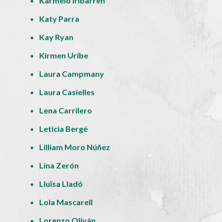
Karmelo Iribarren
Katy Parra
Kay Ryan
Kirmen Uribe
Laura Campmany
Laura Casielles
Lena Carrilero
Leticia Bergé
Lilliam Moro Núñez
Lina Zerón
Lluïsa Lladó
Lola Mascarell
Lorenzo Oliván