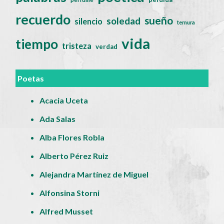
recuerdo
sueño
soledad
silencio
ternura
vida
tiempo
tristeza
verdad
Poetas
Acacia Uceta
Ada Salas
Alba Flores Robla
Alberto Pérez Ruiz
Alejandra Martínez de Miguel
Alfonsina Storni
Alfred Musset