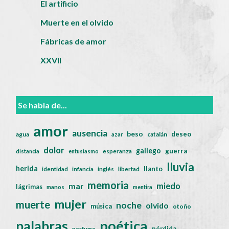
El artificio
Muerte en el olvido
Fábricas de amor
XXVII
Se habla de...
amor
ausencia
beso
deseo
agua
catalán
azar
dolor
gallego
guerra
distancia
entusiasmo
esperanza
lluvia
herida
llanto
identidad
infancia
inglés
libertad
memoria
miedo
mar
lágrimas
manos
mentira
mujer
muerte
noche
olvido
música
otoño
poética
palabras
pérdida
perfume