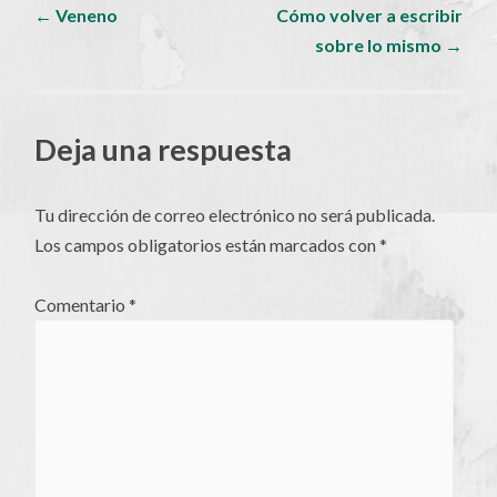
Navegador
←
Veneno
Cómo volver a escribir
sobre lo mismo
→
de
artículos
Deja una respuesta
Tu dirección de correo electrónico no será publicada.
Los campos obligatorios están marcados con
*
Comentario
*