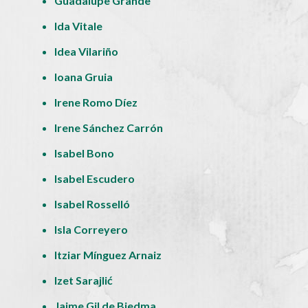
Guadalupe Grande
Ida Vitale
Idea Vilariño
Ioana Gruia
Irene Romo Díez
Irene Sánchez Carrón
Isabel Bono
Isabel Escudero
Isabel Rosselló
Isla Correyero
Itziar Mínguez Arnaiz
Izet Sarajlić
Jaime Gil de Biedma