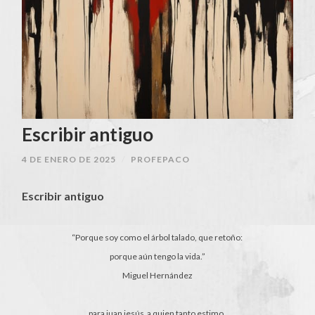
Escribir antiguo
4 DE ENERO DE 2025
/
PROFEPACO
Escribir antiguo
“Porque soy como el árbol talado, que retoño:
porque aún tengo la vida.”
Miguel Hernández
para juan jesús a quien tanto estimo.