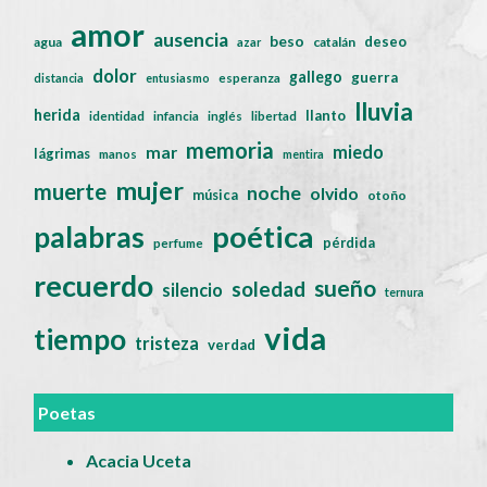
amor
ausencia
beso
deseo
agua
catalán
azar
dolor
gallego
guerra
distancia
entusiasmo
esperanza
lluvia
herida
llanto
identidad
infancia
inglés
libertad
memoria
miedo
mar
lágrimas
manos
mentira
mujer
muerte
noche
olvido
música
otoño
poética
palabras
pérdida
perfume
recuerdo
sueño
soledad
silencio
ternura
vida
tiempo
tristeza
verdad
Poetas
Acacia Uceta