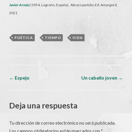
Javier Arnaiz
(1954, Logroño, España), Abrazo partido; Ed. Amargord,
2021
POÉTICA
,
TIEMPO
,
VIDA
Navegador
←
Espejo
Un caballo joven
→
de
Deja una respuesta
artículos
Tu dirección de correo electrónico no será publicada.
Los campos obligatorios están marcados con
*