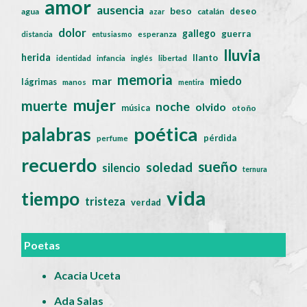
amor
ausencia
beso
deseo
agua
catalán
azar
dolor
gallego
guerra
distancia
entusiasmo
esperanza
lluvia
herida
llanto
identidad
infancia
inglés
libertad
memoria
miedo
mar
lágrimas
manos
mentira
mujer
muerte
noche
olvido
música
otoño
poética
palabras
pérdida
perfume
recuerdo
sueño
soledad
silencio
ternura
vida
tiempo
tristeza
verdad
Poetas
Acacia Uceta
Ada Salas