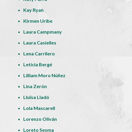
Kay Ryan
Kirmen Uribe
Laura Campmany
Laura Casielles
Lena Carrilero
Leticia Bergé
Lilliam Moro Núñez
Lina Zerón
Lluïsa Lladó
Lola Mascarell
Lorenzo Oliván
Loreto Sesma