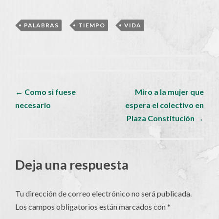
PALABRAS
,
TIEMPO
,
VIDA
Navegador
←
Como si fuese
Miro a la mujer que
necesario
espera el colectivo en
de
Plaza Constitución
→
artículos
Deja una respuesta
Tu dirección de correo electrónico no será publicada.
Los campos obligatorios están marcados con
*