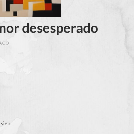
 amor desesperado
ACO
 sien.