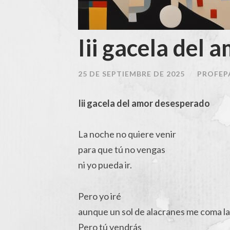
Iii gacela del
25 DE SEPTIEMBRE DE 2025
/
PROFEP
Iii gacela del amor desesperado
La noche no quiere venir
para que tú no vengas
ni yo pueda ir.
Pero yo iré
aunque un sol de alacranes me coma la
Pero tú vendrás