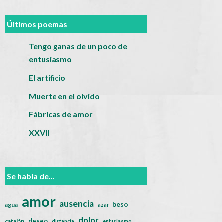
Últimos poemas
Tengo ganas de un poco de
entusiasmo
El artificio
Muerte en el olvido
Fábricas de amor
XXVII
Se habla de...
amor
ausencia
beso
agua
azar
dolor
deseo
catalán
distancia
entusiasmo