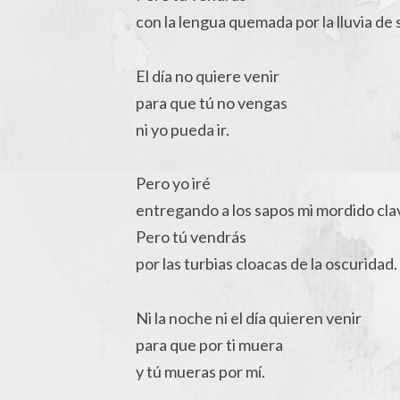
con la lengua quemada por la lluvia de s
El día no quiere venir
para que tú no vengas
ni yo pueda ir.
Pero yo iré
entregando a los sapos mi mordido clav
Pero tú vendrás
por las turbias cloacas de la oscuridad.
Ni la noche ni el día quieren venir
para que por ti muera
y tú mueras por mí.