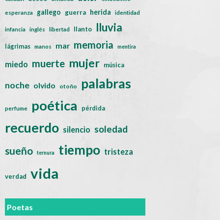
gallego
herida
guerra
esperanza
identidad
lluvia
llanto
infancia
inglés
libertad
memoria
mar
lágrimas
manos
mentira
mujer
muerte
miedo
música
palabras
noche
olvido
otoño
poética
pérdida
perfume
recuerdo
soledad
silencio
tiempo
sueño
tristeza
ternura
vida
verdad
Poetas