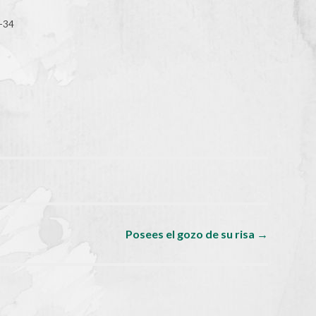
1—34
Posees el gozo de su risa
→