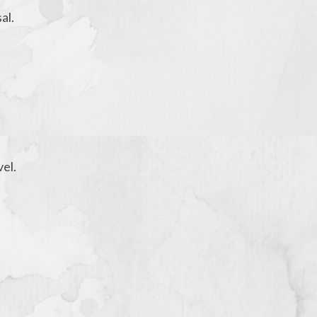
al.
el.