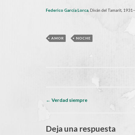
Federico García Lorca
, Diván del Tamarit, 193
,
AMOR
NOCHE
Navegador
←
Verdad siempre
de
Deja una respuesta
artículos