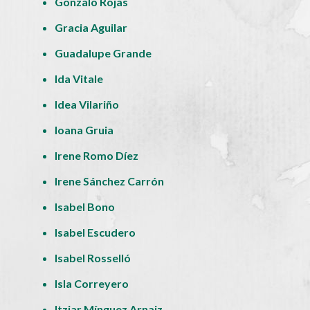
Gonzalo Rojas
Gracia Aguilar
Guadalupe Grande
Ida Vitale
Idea Vilariño
Ioana Gruia
Irene Romo Díez
Irene Sánchez Carrón
Isabel Bono
Isabel Escudero
Isabel Rosselló
Isla Correyero
Itziar Mínguez Arnaiz