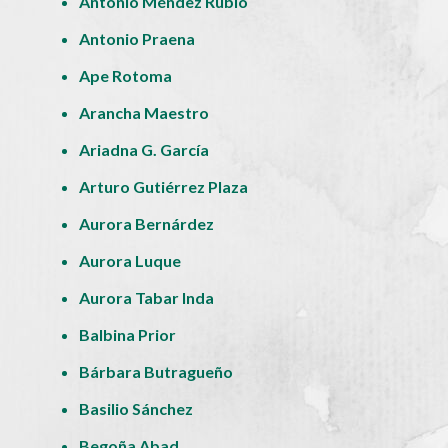
Antonio Méndez Rubio
Antonio Praena
Ape Rotoma
Arancha Maestro
Ariadna G. García
Arturo Gutiérrez Plaza
Aurora Bernárdez
Aurora Luque
Aurora Tabar Inda
Balbina Prior
Bárbara Butragueño
Basilio Sánchez
Begoña Abad