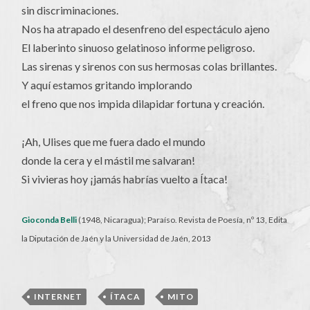
sin discriminaciones.
Nos ha atrapado el desenfreno del espectáculo ajeno
El laberinto sinuoso gelatinoso informe peligroso.
Las sirenas y sirenos con sus hermosas colas brillantes.
Y aquí estamos gritando implorando
el freno que nos impida dilapidar fortuna y creación.
¡Ah, Ulises que me fuera dado el mundo
donde la cera y el mástil me salvaran!
Si vivieras hoy ¡jamás habrías vuelto a Ítaca!
Gioconda Belli
(1948, Nicaragua); Paraíso. Revista de Poesía, nº 13, Edita
la Diputación de Jaén y la Universidad de Jaén, 2013
INTERNET
,
ÍTACA
,
MITO