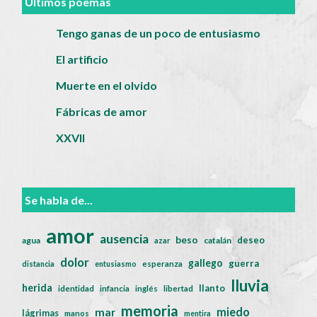
Últimos poemas
Tengo ganas de un poco de entusiasmo
El artificio
Muerte en el olvido
Fábricas de amor
XXVII
Se habla de...
amor
ausencia
beso
deseo
agua
catalán
azar
dolor
gallego
guerra
distancia
entusiasmo
esperanza
lluvia
herida
llanto
identidad
infancia
inglés
libertad
memoria
miedo
mar
lágrimas
manos
mentira