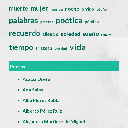
mujer
muerte
noche
olvido
música
otoño
poética
palabras
pérdida
perfume
recuerdo
sueño
soledad
silencio
ternura
vida
tiempo
tristeza
verdad
Poetas
Acacia Uceta
Ada Salas
Alba Flores Robla
Alberto Pérez Ruiz
Alejandra Martínez de Miguel