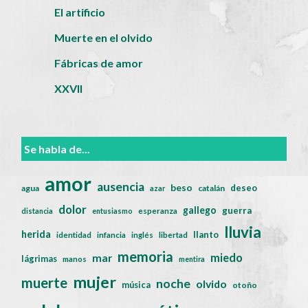
El artificio
Muerte en el olvido
Fábricas de amor
XXVII
Se habla de...
amor
ausencia
beso
deseo
agua
catalán
azar
dolor
gallego
guerra
distancia
entusiasmo
esperanza
lluvia
herida
llanto
identidad
infancia
inglés
libertad
memoria
miedo
mar
lágrimas
manos
mentira
mujer
muerte
noche
olvido
música
otoño