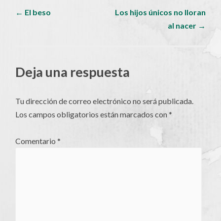
Navegador
←
El beso
Los hijos únicos no lloran
al nacer
→
de
artículos
Deja una respuesta
Tu dirección de correo electrónico no será publicada.
Los campos obligatorios están marcados con
*
Comentario
*