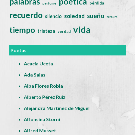
poética
palabras
pérdida
perfume
recuerdo
sueño
soledad
silencio
ternura
vida
tiempo
tristeza
verdad
Poetas
Acacia Uceta
Ada Salas
Alba Flores Robla
Alberto Pérez Ruiz
Alejandra Martínez de Miguel
Alfonsina Storni
Alfred Musset