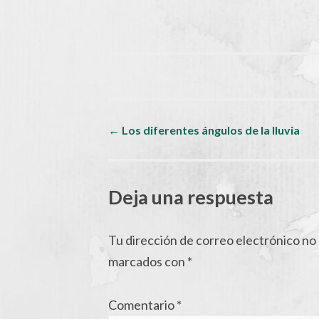
Navegador
←
Los diferentes ángulos de la lluvia
de
Deja una respuesta
artículos
Tu dirección de correo electrónico no 
marcados con
*
Comentario
*