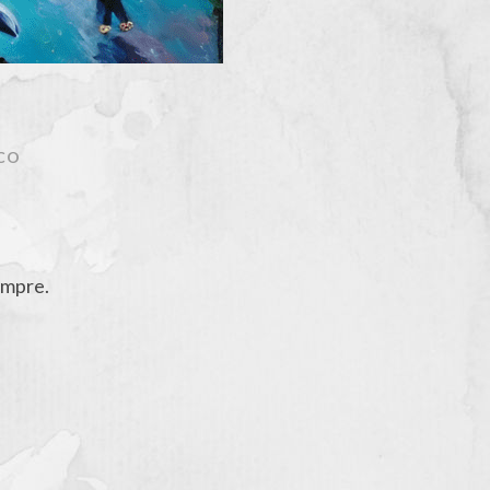
CO
empre.