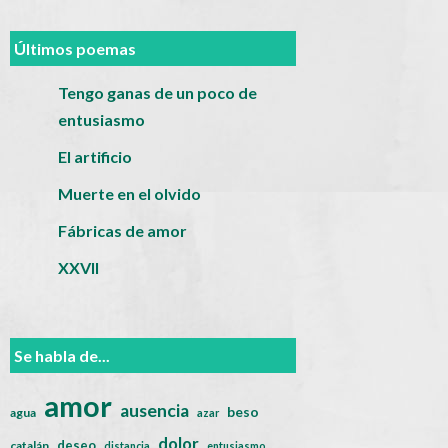
Últimos poemas
Tengo ganas de un poco de
entusiasmo
El artificio
Muerte en el olvido
Fábricas de amor
XXVII
Se habla de...
amor
ausencia
beso
agua
azar
dolor
deseo
catalán
distancia
entusiasmo