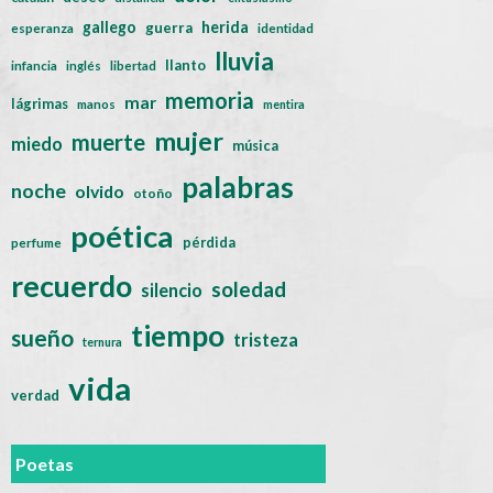
gallego
herida
guerra
esperanza
identidad
lluvia
llanto
infancia
inglés
libertad
memoria
mar
lágrimas
manos
mentira
mujer
muerte
miedo
música
palabras
noche
olvido
otoño
poética
pérdida
perfume
recuerdo
soledad
silencio
tiempo
sueño
tristeza
ternura
vida
verdad
Poetas