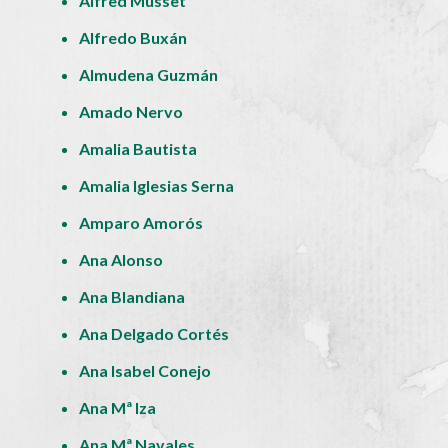
Alfred Musset
Alfredo Buxán
Almudena Guzmán
Amado Nervo
Amalia Bautista
Amalia Iglesias Serna
Amparo Amorós
Ana Alonso
Ana Blandiana
Ana Delgado Cortés
Ana Isabel Conejo
Ana Mª Iza
Ana Mª Navales