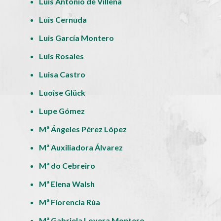
Luis Antonio de Villena
Luis Cernuda
Luis García Montero
Luis Rosales
Luisa Castro
Luoise Glück
Lupe Gómez
Mª Ángeles Pérez López
Mª Auxiliadora Álvarez
Mª do Cebreiro
Mª Elena Walsh
Mª Florencia Rúa
Mª Gabriela Lovera Montero