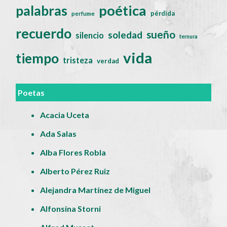
poética
palabras
pérdida
perfume
recuerdo
sueño
soledad
silencio
ternura
vida
tiempo
tristeza
verdad
Poetas
Acacia Uceta
Ada Salas
Alba Flores Robla
Alberto Pérez Ruiz
Alejandra Martínez de Miguel
Alfonsina Storni