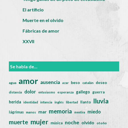
El artificio
Muerte en el olvido
Fábricas de amor
XXVII
Se habla de...
amor
ausencia
beso
deseo
agua
catalán
azar
dolor
gallego
guerra
distancia
entusiasmo
esperanza
lluvia
herida
llanto
identidad
infancia
inglés
libertad
memoria
miedo
mar
lágrimas
manos
mentira
mujer
muerte
noche
olvido
música
otoño