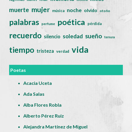
mujer
muerte
noche
olvido
música
otoño
poética
palabras
pérdida
perfume
recuerdo
sueño
soledad
silencio
ternura
vida
tiempo
tristeza
verdad
Poetas
Acacia Uceta
Ada Salas
Alba Flores Robla
Alberto Pérez Ruiz
Alejandra Martínez de Miguel