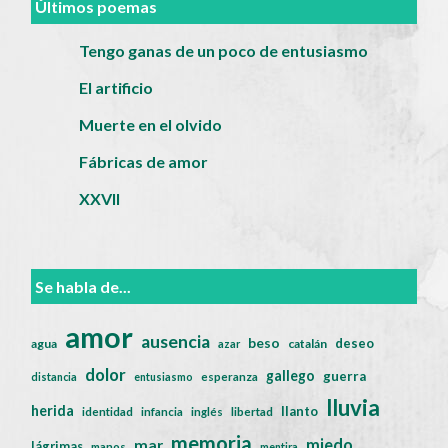
Últimos poemas
Tengo ganas de un poco de entusiasmo
El artificio
Muerte en el olvido
Fábricas de amor
XXVII
Se habla de...
amor
ausencia
beso
deseo
agua
catalán
azar
dolor
gallego
guerra
distancia
entusiasmo
esperanza
lluvia
herida
llanto
identidad
infancia
inglés
libertad
memoria
miedo
mar
lágrimas
manos
mentira