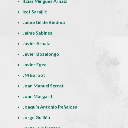
Itziar Mínguez Arnaiz
Izet Sarajlić
Jaime Gil de Biedma
Jaime Sabines
Javier Arnaiz
Javier Bozalongo
Javier Egea
JM Barbot
Joan Manuel Serrat
Joan Margarit
Joaquín Antonio Peñalosa
Jorge Guillén
Jorge Luis Borges