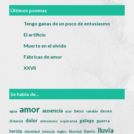
Últimos poemas
Tengo ganas de un poco de entusiasmo
El artificio
Muerte en el olvido
Fábricas de amor
XXVII
Se habla de...
amor
ausencia
beso
deseo
agua
catalán
azar
dolor
gallego
guerra
distancia
entusiasmo
esperanza
lluvia
herida
llanto
identidad
infancia
inglés
libertad