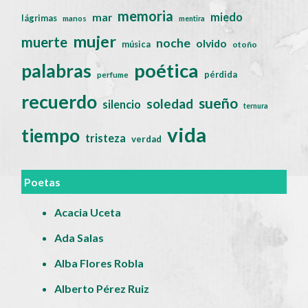
memoria
miedo
mar
lágrimas
manos
mentira
mujer
muerte
noche
olvido
música
otoño
poética
palabras
pérdida
perfume
recuerdo
sueño
soledad
silencio
ternura
vida
tiempo
tristeza
verdad
Poetas
Acacia Uceta
Ada Salas
Alba Flores Robla
Alberto Pérez Ruiz