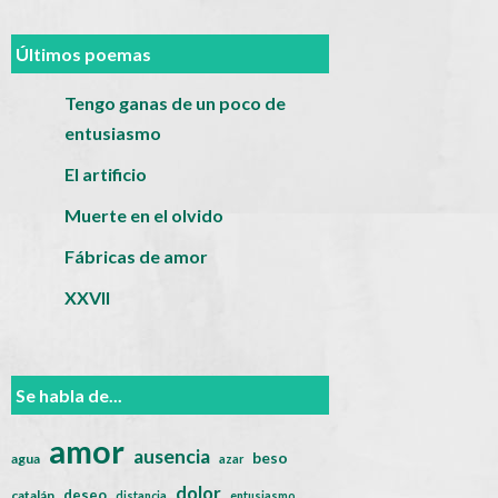
Últimos poemas
Tengo ganas de un poco de
entusiasmo
El artificio
Muerte en el olvido
Fábricas de amor
XXVII
Se habla de...
amor
ausencia
beso
agua
azar
dolor
deseo
catalán
distancia
entusiasmo