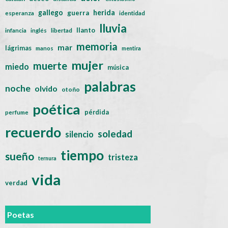
gallego
herida
guerra
esperanza
identidad
lluvia
llanto
infancia
inglés
libertad
memoria
mar
lágrimas
manos
mentira
mujer
muerte
miedo
música
palabras
noche
olvido
otoño
poética
pérdida
perfume
recuerdo
soledad
silencio
tiempo
sueño
tristeza
ternura
vida
verdad
Poetas