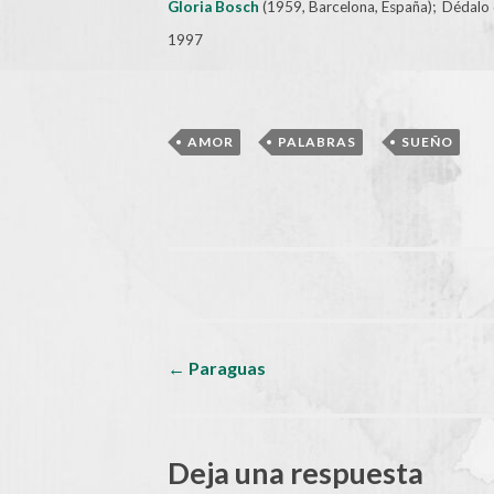
Gloria Bosch
(1959, Barcelona, España); Dédalo d
1997
,
,
AMOR
PALABRAS
SUEÑO
Navegador
←
Paraguas
de
Deja una respuesta
artículos