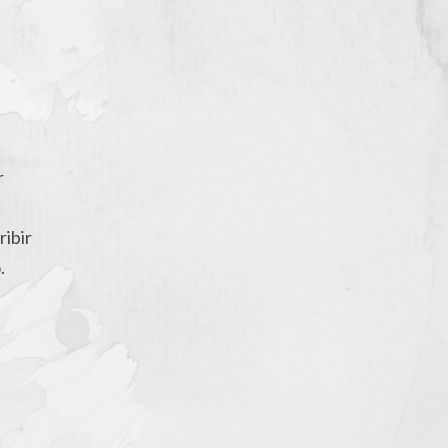
r
ibir
.