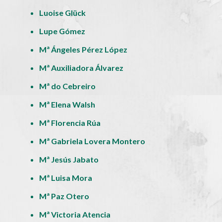
Luoise Glück
Lupe Gómez
Mª Ángeles Pérez López
Mª Auxiliadora Álvarez
Mª do Cebreiro
Mª Elena Walsh
Mª Florencia Rúa
Mª Gabriela Lovera Montero
Mª Jesús Jabato
Mª Luisa Mora
Mª Paz Otero
Mª Victoria Atencia