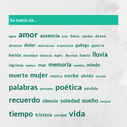
Se habla de...
amor
ausencia
beso
deseo
agua
catalán
azar
dolor
gallego
guerra
distancia
entusiasmo
esperanza
lluvia
herida
llanto
identidad
infancia
inglés
libertad
memoria
miedo
mar
lágrimas
manos
mentira
mujer
muerte
noche
olvido
música
otoño
poética
palabras
pérdida
perfume
recuerdo
sueño
soledad
silencio
ternura
vida
tiempo
tristeza
verdad