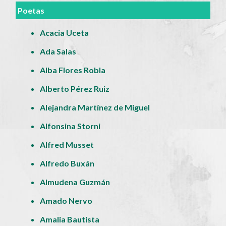
Poetas
Acacia Uceta
Ada Salas
Alba Flores Robla
Alberto Pérez Ruiz
Alejandra Martínez de Miguel
Alfonsina Storni
Alfred Musset
Alfredo Buxán
Almudena Guzmán
Amado Nervo
Amalia Bautista