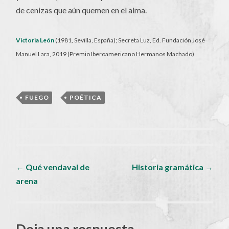
de cenizas que aún quemen en el alma.
Victoria León
(1981, Sevilla, España); Secreta Luz, Ed. Fundación José
Manuel Lara, 2019 (Premio Iberoamericano Hermanos Machado)
FUEGO
,
POÉTICA
Navegador
←
Qué vendaval de
Historia gramática
→
arena
de
artículos
Deja una respuesta