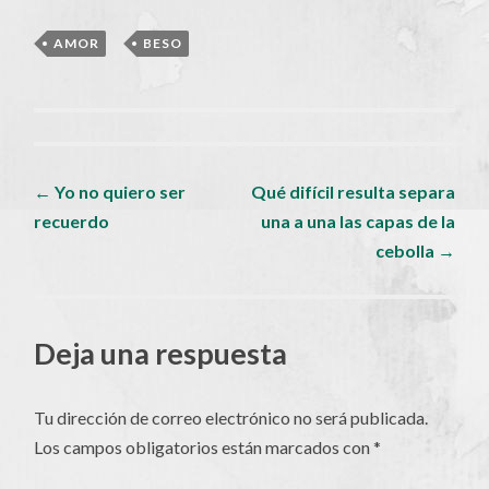
AMOR
,
BESO
Navegador
←
Yo no quiero ser
Qué difícil resulta separa
recuerdo
una a una las capas de la
de
cebolla
→
artículos
Deja una respuesta
Tu dirección de correo electrónico no será publicada.
Los campos obligatorios están marcados con
*