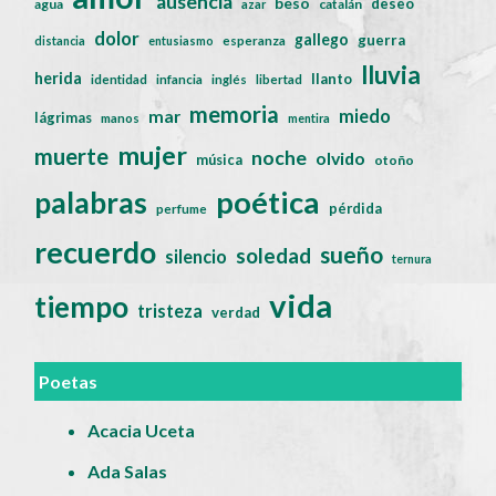
ausencia
beso
deseo
agua
catalán
azar
dolor
gallego
guerra
distancia
entusiasmo
esperanza
lluvia
herida
llanto
identidad
infancia
inglés
libertad
memoria
miedo
mar
lágrimas
manos
mentira
mujer
muerte
noche
olvido
música
otoño
poética
palabras
pérdida
perfume
recuerdo
sueño
soledad
silencio
ternura
vida
tiempo
tristeza
verdad
Poetas
Acacia Uceta
Ada Salas