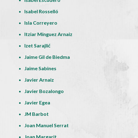
Isabel Rosselló
Isla Correyero
Itziar Mínguez Arnaiz
Izet Sarajlić
Jaime Gil de Biedma
Jaime Sabines
Javier Arnaiz
Javier Bozalongo
Javier Egea
JM Barbot
Joan Manuel Serrat
Joan Margarit