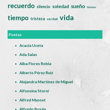
recuerdo
sueño
soledad
silencio
ternura
vida
tiempo
tristeza
verdad
Poetas
Acacia Uceta
Ada Salas
Alba Flores Robla
Alberto Pérez Ruiz
Alejandra Martínez de Miguel
Alfonsina Storni
Alfred Musset
Alfredo Buxán