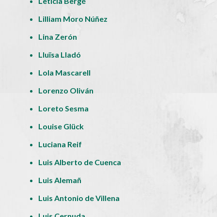
Leticia Bergé
Lilliam Moro Núñez
Lina Zerón
Lluïsa Lladó
Lola Mascarell
Lorenzo Oliván
Loreto Sesma
Louise Glück
Luciana Reif
Luis Alberto de Cuenca
Luis Alemañ
Luis Antonio de Villena
Luis Cernuda