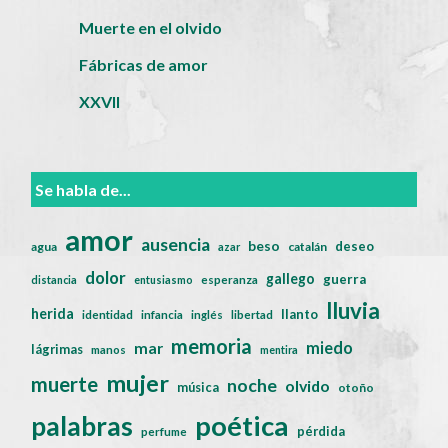
Muerte en el olvido
Fábricas de amor
XXVII
Se habla de...
amor
ausencia
beso
deseo
agua
catalán
azar
dolor
gallego
guerra
distancia
entusiasmo
esperanza
lluvia
herida
llanto
identidad
infancia
inglés
libertad
memoria
miedo
mar
lágrimas
manos
mentira
mujer
muerte
noche
olvido
música
otoño
poética
palabras
pérdida
perfume