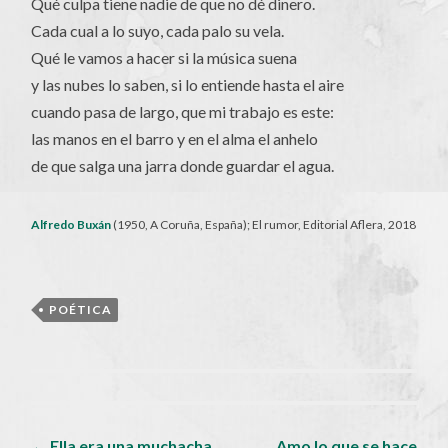
Qué culpa tiene nadie de que no dé dinero.
Cada cual a lo suyo, cada palo su vela.
Qué le vamos a hacer si la música suena
y las nubes lo saben, si lo entiende hasta el aire
cuando pasa de largo, que mi trabajo es este:
las manos en el barro y en el alma el anhelo
de que salga una jarra donde guardar el agua.
Alfredo Buxán
(1950, A Coruña, España); El rumor, Editorial Aflera, 2018
POÉTICA
Navegador
←
Ella era una muchacha
Amo lo que se hace