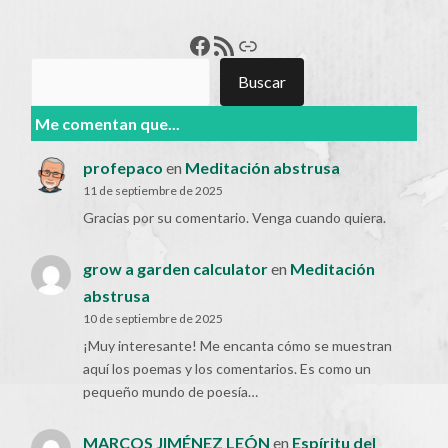
Francisco Pérez
Feed RSS
Enlace
Buscar
Buscar
Me comentan que...
profepaco
en
Meditación abstrusa
11 de septiembre de 2025
Gracias por su comentario. Venga cuando quiera.
grow a garden calculator
en
Meditación
abstrusa
10 de septiembre de 2025
¡Muy interesante! Me encanta cómo se muestran
aquí los poemas y los comentarios. Es como un
pequeño mundo de poesía…
MARCOS JIMÉNEZ LEÓN
en
Espíritu del