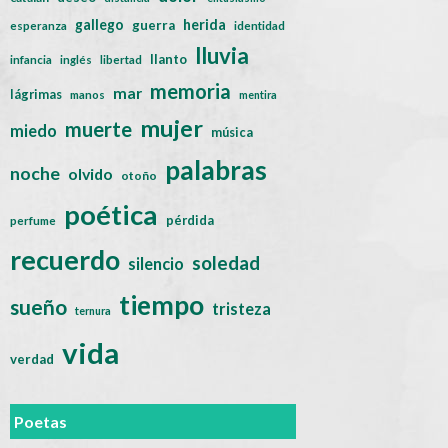
gallego
herida
guerra
esperanza
identidad
lluvia
llanto
infancia
inglés
libertad
memoria
mar
lágrimas
manos
mentira
mujer
muerte
miedo
música
palabras
noche
olvido
otoño
poética
pérdida
perfume
recuerdo
soledad
silencio
tiempo
sueño
tristeza
ternura
vida
verdad
Poetas