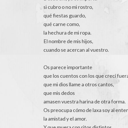
si cubro o no mi rostro,
qué fiestas guardo,
qué carne como,
la hechura de mi ropa.
El nombre de mis hijos,
cuando se acercan al vuestro.
Os parece importante
que los cuentos con los que crecí fuer
que mi dios llame a otros cantos,
que mis dedos
amasen vuestra harina de otra forma.
Os preocupa cómo de laxa soy al ente
la amistad y el amor.
Y que muera con ritos distintos,