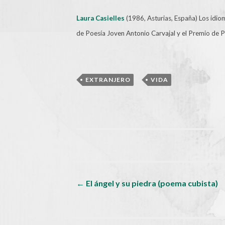
Laura Casielles
(1986, Asturias, España) Los idio
de Poesía Joven Antonio Carvajal y el Premio de 
,
EXTRANJERO
VIDA
Navegador
←
El ángel y su piedra (poema cubista)
de