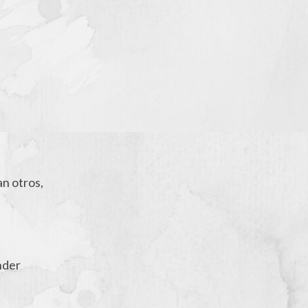
an otros,
nder