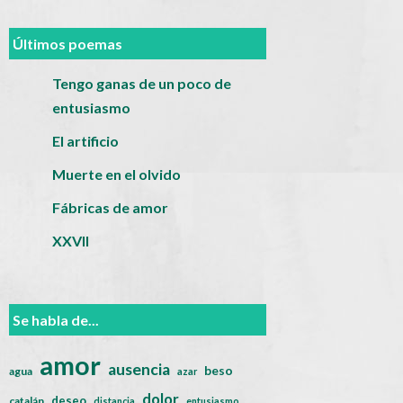
Últimos poemas
Tengo ganas de un poco de
entusiasmo
El artificio
Muerte en el olvido
Fábricas de amor
XXVII
Se habla de...
amor
ausencia
beso
agua
azar
dolor
deseo
catalán
distancia
entusiasmo