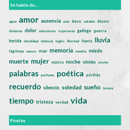
Se habla de...
amor
ausencia
beso
deseo
agua
catalán
azar
dolor
gallego
guerra
distancia
entusiasmo
esperanza
lluvia
herida
llanto
identidad
infancia
inglés
libertad
memoria
miedo
mar
lágrimas
manos
mentira
mujer
muerte
noche
olvido
música
otoño
poética
palabras
pérdida
perfume
recuerdo
sueño
soledad
silencio
ternura
vida
tiempo
tristeza
verdad
Poetas