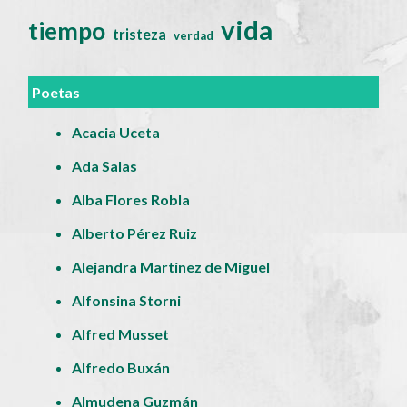
vida
tiempo
tristeza
verdad
Poetas
Acacia Uceta
Ada Salas
Alba Flores Robla
Alberto Pérez Ruiz
Alejandra Martínez de Miguel
Alfonsina Storni
Alfred Musset
Alfredo Buxán
Almudena Guzmán