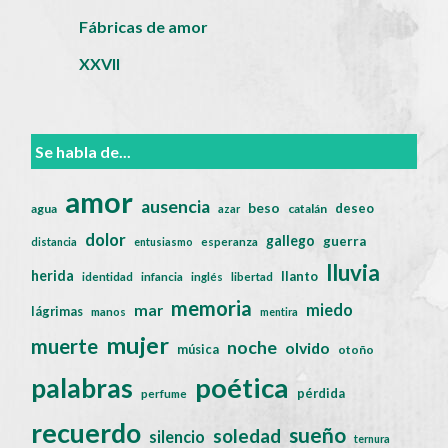
Fábricas de amor
XXVII
Se habla de...
amor
ausencia
beso
deseo
agua
catalán
azar
dolor
gallego
guerra
distancia
entusiasmo
esperanza
lluvia
herida
llanto
identidad
infancia
inglés
libertad
memoria
miedo
mar
lágrimas
manos
mentira
mujer
muerte
noche
olvido
música
otoño
poética
palabras
pérdida
perfume
recuerdo
sueño
soledad
silencio
ternura