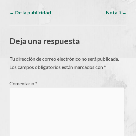
Navegador
←
De la publicidad
Nota ii
→
de
Deja una respuesta
artículos
Tu dirección de correo electrónico no será publicada.
Los campos obligatorios están marcados con
*
Comentario
*