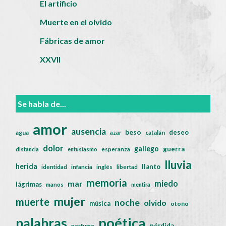
El artificio
Muerte en el olvido
Fábricas de amor
XXVII
Se habla de...
amor
ausencia
beso
deseo
agua
catalán
azar
dolor
gallego
guerra
distancia
entusiasmo
esperanza
lluvia
herida
llanto
identidad
infancia
inglés
libertad
memoria
miedo
mar
lágrimas
manos
mentira
mujer
muerte
noche
olvido
música
otoño
poética
palabras
pérdida
perfume