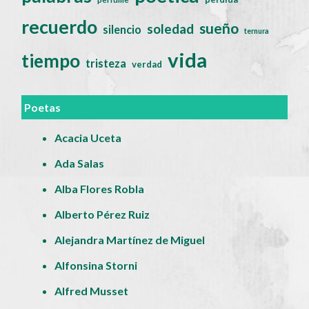
recuerdo
sueño
soledad
silencio
ternura
vida
tiempo
tristeza
verdad
Poetas
Acacia Uceta
Ada Salas
Alba Flores Robla
Alberto Pérez Ruiz
Alejandra Martínez de Miguel
Alfonsina Storni
Alfred Musset