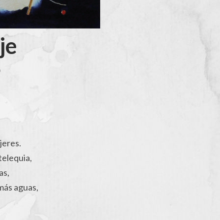
aje
O
jeres.
telequia,
as,
 más aguas,