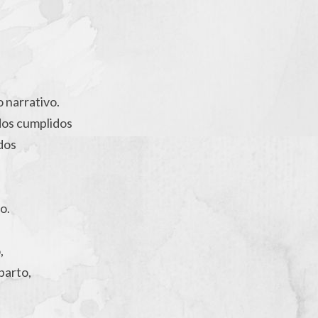
o narrativo.
dos cumplidos
idos
o.
,
parto,