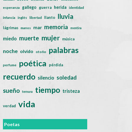
gallego
herida
guerra
esperanza
identidad
lluvia
llanto
infancia
inglés
libertad
memoria
mar
lágrimas
manos
mentira
mujer
muerte
miedo
música
palabras
noche
olvido
otoño
poética
pérdida
perfume
recuerdo
soledad
silencio
tiempo
sueño
tristeza
ternura
vida
verdad
Poetas