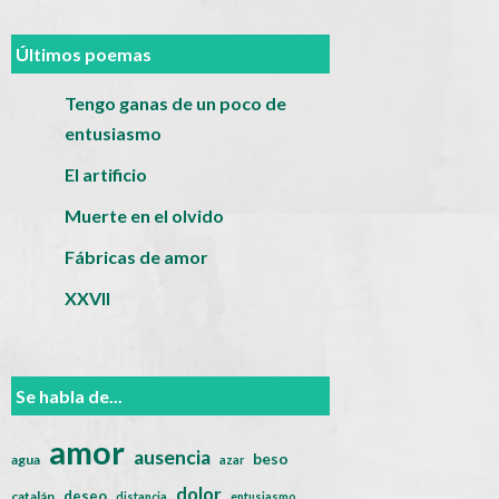
Últimos poemas
Tengo ganas de un poco de
entusiasmo
El artificio
Muerte en el olvido
Fábricas de amor
XXVII
Se habla de...
amor
ausencia
beso
agua
azar
dolor
deseo
catalán
distancia
entusiasmo