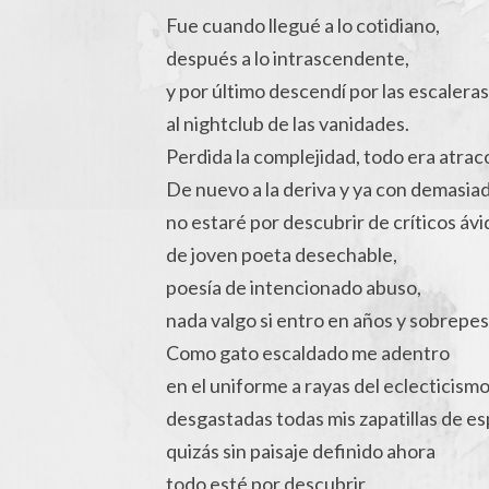
Fue cuando llegué a lo cotidiano,
después a lo intrascendente,
y por último descendí por las escaleras
al nightclub de las vanidades.
Perdida la complejidad, todo era atrac
De nuevo a la deriva y ya con demasia
no estaré por descubrir de críticos áv
de joven poeta desechable,
poesía de intencionado abuso,
nada valgo si entro en años y sobrepes
Como gato escaldado me adentro
en el uniforme a rayas del eclecticismo
desgastadas todas mis zapatillas de es
quizás sin paisaje definido ahora
todo esté por descubrir.