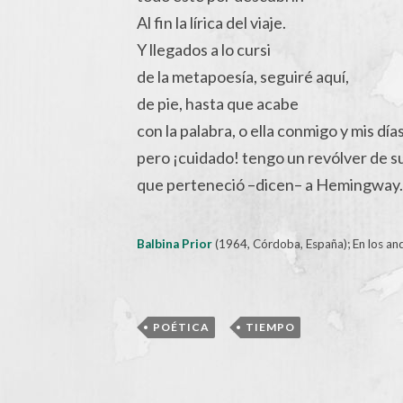
Al fin la lírica del viaje.
Y llegados a lo cursi
de la metapoesía, seguiré aquí,
de pie, hasta que acabe
con la palabra, o ella conmigo y mis días
pero ¡cuidado! tengo un revólver de s
que perteneció –dicen– a Hemingway.
Balbina Prior
(1964, Córdoba, España); En los ande
,
POÉTICA
TIEMPO