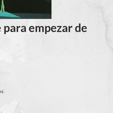
e para empezar de
O
mí.