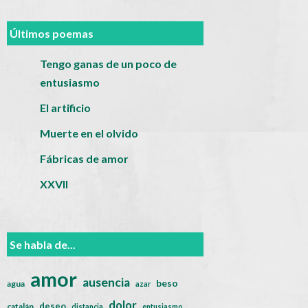
Últimos poemas
Tengo ganas de un poco de
entusiasmo
El artificio
Muerte en el olvido
Fábricas de amor
XXVII
Se habla de...
amor
ausencia
beso
agua
azar
dolor
deseo
catalán
distancia
entusiasmo