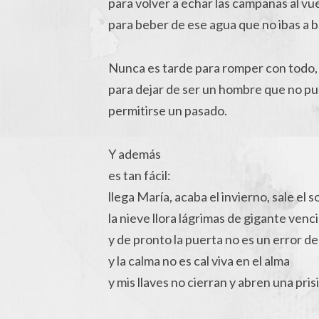
para volver a echar las campanas al vue
para beber de ese agua que no ibas a 
Nunca es tarde para romper con todo,
para dejar de ser un hombre que no p
permitirse un pasado.
Y además
es tan fácil:
llega María, acaba el invierno, sale el so
la nieve llora lágrimas de gigante venc
y de pronto la puerta no es un error d
y la calma no es cal viva en el alma
y mis llaves no cierran y abren una pris