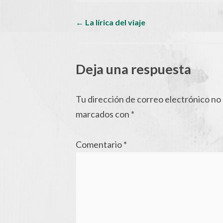
Navegador
←
La lírica del viaje
de
Deja una respuesta
artículos
Tu dirección de correo electrónico no 
marcados con
*
Comentario
*