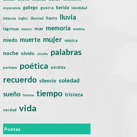
gallego
herida
guerra
esperanza
identidad
lluvia
llanto
infancia
inglés
libertad
memoria
mar
lágrimas
manos
mentira
mujer
muerte
miedo
música
palabras
noche
olvido
otoño
poética
pérdida
perfume
recuerdo
soledad
silencio
tiempo
sueño
tristeza
ternura
vida
verdad
Poetas