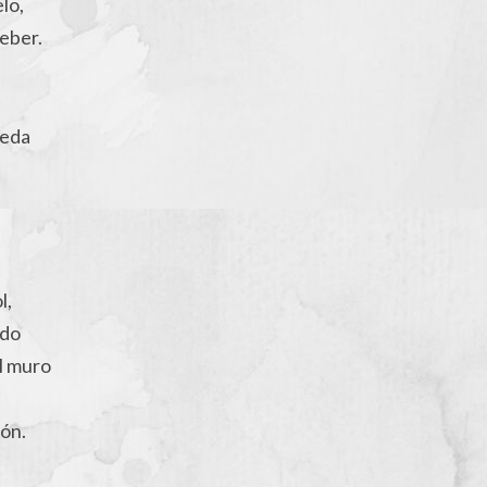
lo,
beber.
ueda
l,
ido
el muro
ión.